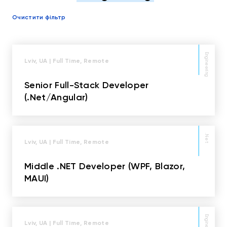
Очистити фільтр
Engineering
Lviv, UA | Full Time, Remote
Senior Full-Stack Developer
(.Net/Angular)
.Net
Lviv, UA | Full Time, Remote
Middle .NET Developer (WPF, Blazor,
MAUI)
Engineering
Lviv, UA | Full Time, Remote