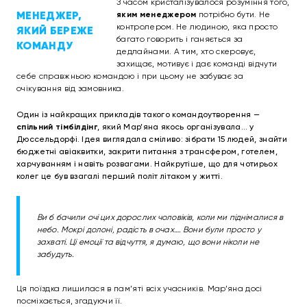
З часом кристалізувалося розуміння того,
МЕНЕДЖЕР,
яким менеджером
потрібно бути. Не
контролером. Не людиною, яка просто
ЯКИЙ БЕРЕЖЕ
багато говорить і ганяється за
КОМАНДУ
дедлайнами. А тим, хто скеровує,
захищає, мотивує і дає команді відчути
себе справжньою командою і при цьому не забуває за
очікування від замовника.
Один із найкращих прикладів такого командоутворення —
спільний тімбілдінг
, який Мар’яна якось організувала… у
Дюссельдорфі. Ідея виглядала сміливо: зібрати 15 людей, знайти
бюджетні авіаквитки, закрити питання з трансфером, готелем,
харчуванням і навіть розвагами. Найкрутіше, що для чотирьох
колег це був взагалі перший політ літаком у житті.
Ви б бачили очі цих дорослих чоловіків, коли ми піднімалися в
небо. Мокрі долоні, радість в очах…. Вони були просто у
захваті. Ці емоції та відчуття, я думаю, що вони ніколи не
забудуть.
Ця поїздка лишилася в пам’яті всіх учасників. Мар’яна досі
посміхається, згадуючи її.