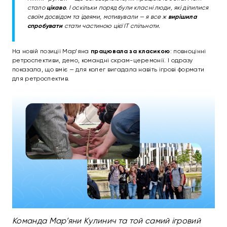
стало
цікаво
. І оскільки поряд були класні люди, які ділилися
своїм досвідом та ідеями, мотивували — я все ж
вирішила
спробувати
стати частиною цієї ІТ спільноти.
На новій позиції Мар’яна
працювала за класикою
: повноцінні
ретроспективи, демо, командні скрам-церемонії. І одразу
показала, що вміє — для колег вигадала навіть ігрові формати
для ретроспектив.
Команда Мар’яни Кулинич та той самий ігровий