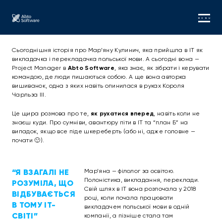
MENU
Сьогоднішня історія про Мар’яну Кулинич, яка прийшла в IT як
викладачка і перекладачка польської мови. А сьогодні вона —
Project Manager в
Abto Software
, яка знає, як зібрати і керувати
командою, де люди пишаються собою. А ще вона авторка
вишиванок, одна з яких навіть опинилася в руках Короля
Чарльза III.
Це щира розмова про те,
як рухатися вперед
, навіть коли не
знаєш куди. Про сумніви, авантюру піти в IT та “план Б” на
випадок, якщо все піде шкереберть (або ні, адже головне —
почати 🙂).
“Я ВЗАГАЛІ НЕ
Мар’яна — філолог за освітою.
Полоністика, викладання, переклади.
РОЗУМІЛА, ЩО
Свій шлях в IT вона розпочала у 2018
ВІДБУВАЄТЬСЯ
році, коли почала працювати
В ТОМУ IT-
викладачем польської мови в одній
СВІТІ”
компанії, а пізніше стала там