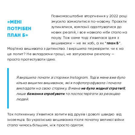
Повномасштабне вторгнення у 2022 році
«МЕНІ
змусило замислитися по-новому. Проєкти
зупинялися, компанії адаптувалися до
ПОТРІБЕН
нових реалій, і все навколо ніби стало на
ПЛАН Б»
паузу. Тож с
аме тоді з’явилася ідея з
вишивками — не як хобі, а як “
план Б
“.
Мар’яна вишивала з дитинства. І вирішила перевірити: чи є на
це попит? Не вкладаючи гроші, не запускаючи рекламу —
просто протестувати ідею.
Я вирішила почати зі сторінки Instagram. Тоді в мене вже було
кілька вишитих вишиванок, які я пофотографувала і почала
викладати на свою сторінку. В мене
не було жодної стратегії
,
лише
бажання спробувати
та поспостерігати за реакцією
людей.
Так потихеньку з’явилися запити від друзів і доволі швидко від
іноземців. Бо українська вишиванка після початку великої війни
стала чимось більшим, ніж просто одягом.