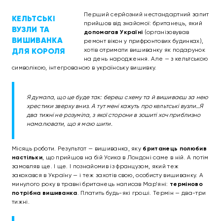
Перший серйозний нестандартний запит
КЕЛЬТСЬКІ
прийшов від знайомої: британець, який
ВУЗЛИ ТА
допомагав Україні
(організовував
ВИШИВАНКА
ремонт вікон у прифронтових будинках),
ДЛЯ КОРОЛЯ
хотів отримати вишиванку як подарунок
на день народження. Але — з кельтською
символікою, інтегрованою в українську вишивку.
Я думала, що це буде так: береш схему та й вишиваєш за нею
хрестики зверху вниз. А тут мені кажуть про кельтські вузли…Я
два тижні не розуміла, з якої сторони в зошиті хоч приблизно
намалювати, що я маю шити.
Місяць роботи. Результат — вишиванка, яку
британець полюбив
настільки
, що прийшов на бій Усика в Лондоні саме в ній. А потім
замовляв ще. І ще. І познайомив із французом, який теж
закохався в Україну — і теж захотів свою, особисту вишиванку.
А
минулого року в травні британець написав Мар’яні:
терміново
потрібна вишиванка
. Платить будь-які гроші. Термін — два-три
тижні.