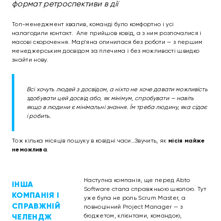
формат ретроспективи в дії
Топ-менеджмент хвалив, команді було комфортно і усі
налагодили контакт. Але прийшов ковід, а з ним розпочалися і
масові скорочення. Мар’яна опинилася без роботи — з першим
менеджерським досвідом за плечима і без можливості швидко
знайти нову.
Всі хочуть людей з досвідом, а ніхто не хоче давати можливість
здобувати цей досвід або, як мінімум, спробувати — навіть
якщо в людини є мінімальні знання. Їм треба людину, яка сідає
і робить.
Тож кілька місяців пошуку в ковідні часи…Звучить, як
місія майже
неможлива
.
Наступна компанія, ще перед Abto
ІНША
Software стала справжньою школою. Тут
КОМПАНІЯ І
уже була не роль Scrum Master, а
СПРАВЖНІЙ
повноцінний Project Manager — з
ЧЕЛЕНДЖ
бюджетом, клієнтами, командою,