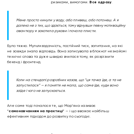
ризиками, вимогами.
Все одразу
.
Мене просто кинули у воду, або пливеш, або потонеш. А я
далеко не з тих, що здається, тому відчувши певну мотиваційну
авантюру я закотила рукави і почала плисти.
Було тяжко. Мультизадачність, постійний тиск, запитання, на які
не завжди знала відповідь. Вона записувала в блокнот незнайомі
технічні слова та дуже швидко вчилася тому, як розрізнити
бекенд і фронтенд.
Коли на стендапі розробник казав, що “ця тачка їде, а та не
запустилася” — я поняття не мала, що саме їде, куди воно
заїде і чого не запускається.
Але саме тоді почалося те, що Мар’яна називає
“
самонавчанням на практиці
” — і що вважає найбільш
ефективним підходом до розвитку по сьогодні.