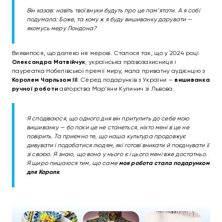
Він казав: навіть твої внуки будуть про це пам’ятати. А я собі
подумала: Боже, та кому ж я буду вишиванку дарувати —
якомусь меру Лондона?
Виявилося, що далеко не мерові. Сталося так, що у 2024 році
Олександра Матвійчук
, українська правозахисниця і
лауреатка Нобелівської премії миру, мала приватну аудієнцію з
Королем Чарльзом III
. Серед подарунків з України —
вишиванка
ручної роботи
авторства Мар’яни Кулинич зі Львова.
Я сподіваюся, що одного дня він притулить до себе мою
вишиванку — бо поки це не станеться, ніхто мені в це не
повірить. Та приємно те, що наша культура продовжує
дивувати і подобатися людям, які готові вникати й поєднувати її
зі своєю. Я знаю, що вона у нього є і цього мені вже достатньо.
Я щиро пишаюся тим, що саме
моя робота стала подарунком
для Короля
.