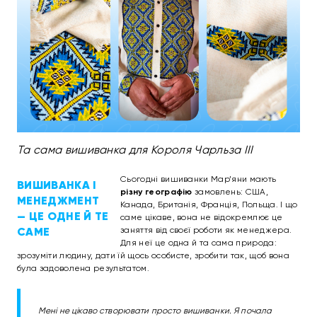
Та сама вишиванка для Короля Чарльза III
Сьогодні вишиванки Мар’яни мають
ВИШИВАНКА І
різну географію
замовлень: США,
МЕНЕДЖМЕНТ
Канада, Британія, Франція, Польща. І що
— ЦЕ ОДНЕ Й ТЕ
саме цікаве, вона не відокремлює це
САМЕ
заняття від своєї роботи як менеджера.
Для неї це одна й та сама природа:
зрозуміти людину, дати їй щось особисте, зробити так, щоб вона
була задоволена результатом.
Мені не цікаво створювати просто вишиванки. Я почала