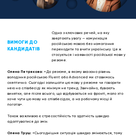
Одна з ключових речей, на яку
звертають увагу — комунікація
ВИМОГИ ДО
російською мовою без намагання
КАНДИДАТІВ
переходити та вчити українську. Це ж
стосується і наявності російської мови у
резюме.
Олена Петрякова:
«До резюме, в якому вказано рівень
володіння російською Fluent або Advanced ми ставимось
скептично. Сьогодні залишати цю мову у резюме чи говорити
нею на співбесіді як мінімум не тренд. Звичайно, бувають
винятки, але після всього, що відбувається на фронті, мало хто
хоче чути цю мову на співбесідах, а на робочому місці й
поготів».
Також важливою є стресостійкість та здатність швидко
адаптуватися до змін.
Олена Труш:
«Сьогоднішня ситуація швидко змінюється, тому