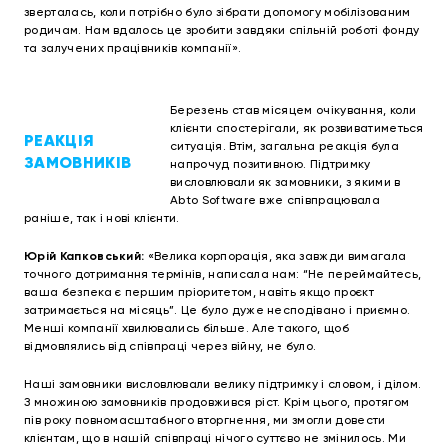
зверталась, коли потрібно було зібрати допомогу мобілізованим
родичам. Нам вдалось це зробити завдяки спільній роботі фонду
та залучених працівників компанії».
Березень став місяцем очікування, коли
клієнти спостерігали, як розвиватиметься
РЕАКЦІЯ
ситуація. Втім, загальна реакція була
ЗАМОВНИКІВ
напрочуд позитивною. Підтримку
висловлювали як замовники, з якими в
Abto Software вже співпрацювала
раніше, так і нові клієнти.
Юрій Капковський:
«Велика корпорація, яка завжди вимагала
точного дотримання термінів, написала нам: “Не переймайтесь,
ваша безпека є першим пріоритетом, навіть якщо проєкт
затримається на місяць”. Це було дуже несподівано і приємно.
Менші компанії хвилювались більше. Але такого, щоб
відмовлялись від співпраці через війну, не було.
Наші замовники висловлювали велику підтримку і словом, і ділом.
З множиною замовників продовжився ріст. Крім цього, протягом
пів року повномасштабного вторгнення, ми змогли довести
клієнтам, що в нашій співпраці нічого суттєво не змінилось. Ми