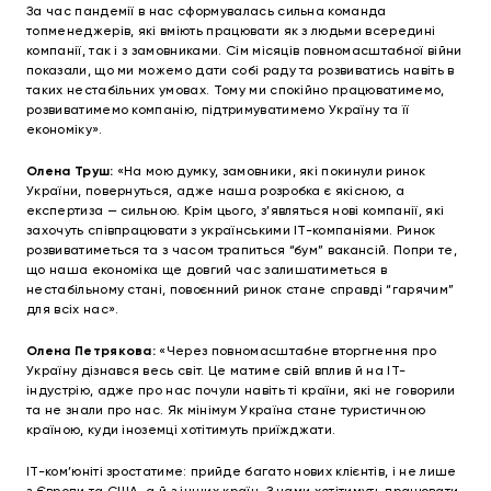
За час пандемії в нас сформувалась сильна команда
топменеджерів, які вміють працювати як з людьми всередині
компанії, так і з замовниками. Сім місяців повномасштабної війни
показали, що ми можемо дати собі раду та розвиватись навіть в
таких нестабільних умовах. Тому ми спокійно працюватимемо,
розвиватимемо компанію, підтримуватимемо Україну та її
економіку».
Олена Труш:
«На мою думку, замовники, які покинули ринок
України, повернуться, адже наша розробка є якісною, а
експертиза — сильною. Крім цього, з’являться нові компанії, які
захочуть співпрацювати з українськими ІТ-компаніями. Ринок
розвиватиметься та з часом трапиться “бум” вакансій. Попри те,
що наша економіка ще довгий час залишатиметься в
нестабільному стані, повоєнний ринок стане справді “гарячим”
для всіх нас».
Олена Петрякова:
«Через повномасштабне вторгнення про
Україну дізнався весь світ. Це матиме свій вплив й на ІТ-
індустрію, адже про нас почули навіть ті країни, які не говорили
та не знали про нас. Як мінімум Україна стане туристичною
країною, куди іноземці хотітимуть приїжджати.
ІТ-ком’юніті зростатиме: прийде багато нових клієнтів, і не лише