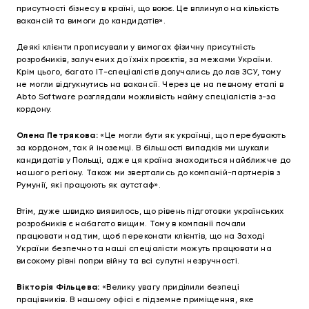
присутності бізнесу в країні, що воює. Це вплинуло на кількість
вакансій та вимоги до кандидатів».
Деякі клієнти прописували у вимогах фізичну присутність
розробників, залучених до їхніх проєктів, за межами України.
Крім цього, багато ІТ-спеціалістів долучались до лав ЗСУ, тому
не могли відгукнутись на вакансії. Через це на певному етапі в
Abto Software розглядали можливість найму спеціалістів з-за
кордону.
Олена Петрякова:
«Це могли бути як українці, що перебувають
за кордоном, так й іноземці. В більшості випадків ми шукали
кандидатів у Польщі, адже ця країна знаходиться найближче до
нашого регіону. Також ми звертались до компаній-партнерів з
Румунії, які працюють як аутстаф».
Втім, дуже швидко виявилось, що рівень підготовки українських
розробників є набагато вищим. Тому в компанії почали
працювати над тим, щоб переконати клієнтів, що на Заході
України безпечно та наші спеціалісти можуть працювати на
високому рівні попри війну та всі супутні незручності.
Вікторія Фільцева:
«Велику увагу приділили безпеці
працівників. В нашому офісі є підземне приміщення, яке