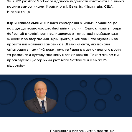
За 2022 рік Abto Software вдалось підписати контракти з п’ятьма
новими замовниками. Країни різні: Бельгія, Фінляндія, США,
Нігерія тощо.
Юрій Капковський:
«Велика корпорація з Бельгії прийшла до
нас ще до повномасштабної війни, в січні. Однак, навіть попри
бойові дії в країні, вони залишились з нами. Інші прийшли вже
знаючи про вторгнення. Крім цього, в компанії стартували нові
проєкти від наявних замовників. Деякі клієнти, які почали
співпрацю з нами 1-2 роки тому, увійшли в фазу активного росту
та розпочали суттєву множину нових проєктів. Таким чином ми
прогнозуємо цьогорічний ріст Abto Software в межах 25
відсотків».
Порівняно з довоєнними часами, на