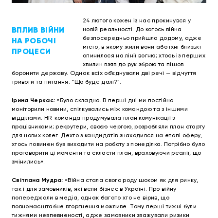
24 лютого кожен із нас прокинувся у
ВПЛИВ ВІЙНИ
новій реальності. До когось війна
безпосередньо прийшла додому, адже
НА РОБОЧІ
місто, в якому жили вони або їхні близькі
ПРОЦЕСИ
опинилося на лінії вогню; хтось із перших
хвилин взяв до рук зброю та пішов
боронити державу. Однак всіх об’єднували дві речі — відчуття
тривоги та питання: “Що буде далі?”.
Ірина Черкас:
«Було складно. В перші дні ми постійно
моніторили новини, спілкувались між командою та з іншими
відділами. HR-команда продумувала план комунікації з
працівниками; рекрутери, своєю чергою, розробляли план старту
для нових колег. Дехто з кандидатів знаходився на етапі оферу,
хтось повинен був виходити на роботу з понеділка. Потрібно було
проговорити ці моменти та скласти план, враховуючи реалії, що
змінились».
Світлана Мудра:
«Війна стала свого роду шоком як для ринку,
так і для замовників, які вели бізнес в Україні. Про війну
попереджали в медіа, однак багато хто не вірив, що
повномасштабне вторгнення можливе. Тому перші тижні були
тижнями невпевненості, адже замовники зважували ризики