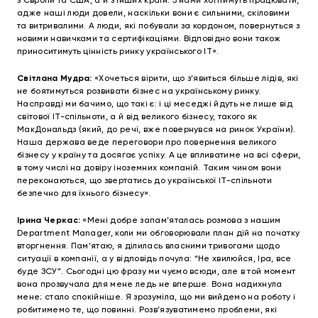
з Європи та США, а й з інших країн. З нами хотітимуть працювати,
адже наші люди довели, наскільки вони є сильними, скіловими
та витривалими. А люди, які побували за кордоном, повернуться з
новими навичками та сертифікаціями. Відповідно вони також
приноситимуть цінність ринку українського ІТ».
Світлана Мудра:
«Хочеться вірити, що з’явиться більше лідів, які
не боятимуться розвивати бізнес на українському ринку.
Насправді ми бачимо, що такі є: і ці меседжі йдуть не лише від
світової ІТ-спільноти, а й від великого бізнесу, такого як
МакДональдз (який, до речі, вже повернувся на ринок України).
Наша держава веде переговори про повернення великого
бізнесу у країну та досягає успіху. А це впливатиме на всі сфери,
в тому числі на довіру іноземних компаній. Таким чином вони
переконаються, що звертатись до української ІТ-спільноти
безпечно для їхнього бізнесу».
Ірина Черкас:
«Мені добре запам’яталась розмова з нашим
Department Manager, коли ми обговорювали план дій на початку
вторгнення. Пам’ятаю, я ділилась власними тривогами щодо
ситуації в компанії, а у відповідь почула: “Не хвилюйся, Іра, все
буде ЗСУ”. Сьогодні цю фразу ми чуємо всюди, але в той момент
вона прозвучала для мене ледь не вперше. Вона надихнула
мене; стало спокійніше. Я зрозуміла, що ми вийдемо на роботу і
робитимемо те, що повинні. Розв’язуватимемо проблеми, які