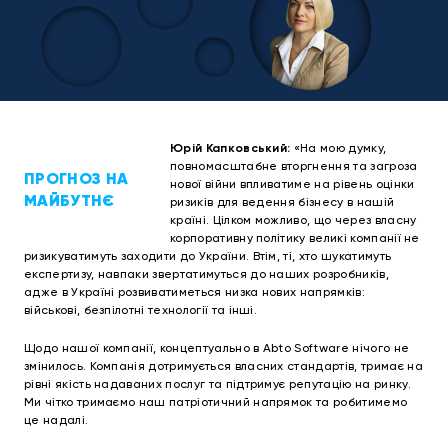
Юрій Капковський:
«На мою думку,
повномасштабне вторгнення та загроза
ПРОГНОЗ НА
нової війни впливатиме на рівень оцінки
МАЙБУТНЄ
ризиків для ведення бізнесу в нашій
країні. Цілком можливо, що через власну
корпоративну політику великі компанії не
ризикуватимуть заходити до України. Втім, ті, хто шукатимуть
експертизу, навпаки звертатимуться до наших розробників,
адже в Україні розвиватиметься низка нових напрямків:
військові, безпілотні технології та інші.
Щодо нашої компанії, концептуально в Abto Software нічого не
змінилось. Компанія дотримується власних стандартів, тримає на
рівні якість надаваних послуг та підтримує репутацію на ринку.
Ми чітко тримаємо наш патріотичний напрямок та робитимемо
це надалі.