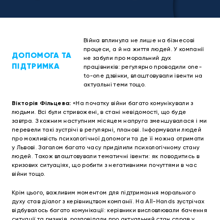
Війна вплинула не лише на бізнесові
процеси, а й на життя людей. У компанії
ДОПОМОГА ТА
не забули про моральний дух
ПІДТРИМКА
працівників: регулярно проводили one-
to-one дзвінки, влаштовували івенти на
актуальні теми тощо.
Вікторія Фільцева:
«На початку війни багато комунікували з
людьми. Всі були стривожені, в стані невідомості, що буде
завтра. З кожним наступним місяцем напруга зменшувалася і ми
перевели такі зустрічі в регулярні, планові. Інформували людей
про можливість психологічної допомоги та де її можна отримати
у Львові. Загалом багато часу приділили психологічному стану
людей. Також влаштовували тематичні івенти: як поводитись в
кризових ситуаціях, що робити з негативними почуттями в час
війни тощо.
Крім цього, важливим моментом для підтримання морального
духу став діалог з керівництвом компанії. На All-Hands зустрічах
відбувалось багато комунікації: керівники висловлювали бачення
ситуації та ризиків, розповідали про актуальний стан справ у