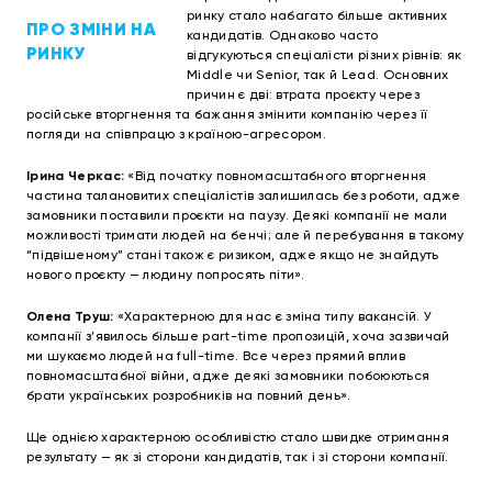
ринку стало набагато більше активних
ПРО ЗМІНИ НА
кандидатів. Однаково часто
РИНКУ
відгукуються спеціалісти різних рівнів: як
Middle чи Senior, так й Lead. Основних
причин є дві: втрата проєкту через
російське вторгнення та бажання змінити компанію через її
погляди на співпрацю з країною-агресором.
Ірина Черкас:
«Від початку повномасштабного вторгнення
частина талановитих спеціалістів залишилась без роботи, адже
замовники поставили проєкти на паузу. Деякі компанії не мали
можливості тримати людей на бенчі; але й перебування в такому
“підвішеному” стані також є ризиком, адже якщо не знайдуть
нового проєкту — людину попросять піти».
Олена Труш:
«Характерною для нас є зміна типу вакансій. У
компанії з’явилось більше part-time пропозицій, хоча зазвичай
ми шукаємо людей на full-time. Все через прямий вплив
повномасштабної війни, адже деякі замовники побоюються
брати українських розробників на повний день».
Ще однією характерною особливістю стало швидке отримання
результату — як зі сторони кандидатів, так і зі сторони компанії.