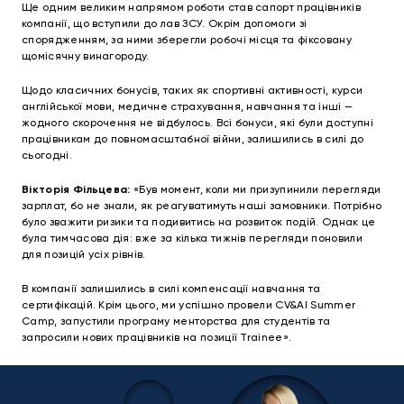
Ще одним великим напрямом роботи став сапорт працівників
компанії, що вступили до лав ЗСУ. Окрім допомоги зі
спорядженням, за ними зберегли робочі місця та фіксовану
щомісячну винагороду.
Щодо класичних бонусів, таких як спортивні активності, курси
англійської мови, медичне страхування, навчання та інші —
жодного скорочення не відбулось. Всі бонуси, які були доступні
працівникам до повномасштабної війни, залишились в силі до
сьогодні.
Вікторія Фільцева:
«Був момент, коли ми призупинили перегляди
зарплат, бо не знали, як реагуватимуть наші замовники. Потрібно
було зважити ризики та подивитись на розвиток подій. Однак це
була тимчасова дія: вже за кілька тижнів перегляди поновили
для позицій усіх рівнів.
В компанії залишились в силі компенсації навчання та
сертифікацій. Крім цього, ми успішно провели CV&AI Summer
Camp, запустили програму менторства для студентів та
запросили нових працівників на позиції Trainee».