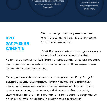
Війна вплинула на залучення нових
ПРО
клієнтів, однак не так, як цього можна
було цього очікувати.
ЗАЛУЧЕННЯ
КЛІЄНТІВ
Юрій Капковський:
«Перші два квартали
ми навіть йшли поперед графіку.
Натомість у третьому лідів було менше, однак тут важко сказати,
що на це повпливало більше — літо чи війна. З приходом осені
активний рух почався знову.
Сьогодні нові клієнти не багато запитують про війну. Людей
більше цікавить експертиза, яку ми маємо, тобто наскільки
ефективно можемо розв’язати їхню проблему. На мою думку,
причиною є те, що замовники, які бояться зайвих ризиків,
відсіюються на етапі вибору компанії та просто не звертаються
до спеціалістів, які локально знаходяться в Україні».