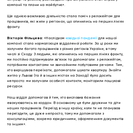
компанії та плани на майбутнє».
Ще однією важливою діяльністю стала поміч з релокейтом для
працівників, які жили у регіонах, що опинились на перших лініях
фронту.
Вікторія Фільцева:
«Наслідком
ковідної пандемії
для нашої
компанії стала нормалізація віддаленої роботи. За ці роки ми
залучили багато працівників з різних регіонів України, в тому
числі зі Сходу. З людьми, які опинились на перших лініях фронту,
ми постійно підтримували зв’язок та допомагали: з релокейтом,
потрібними контактами чи звичайними побутовими речами. Тим,
хто вирішував переїхати, допомагали шукати квартиру. Знайти
житло у Львові (та й в інших містах на Заході) було досить
непросто: ми залучали особисті контакти, моніторили пошукові
ресурси.
Наш відділ допомагав й тим, хто висловив бажання
евакуюватись за кордон. В основному це були дружини та діти
наших працівників. Переїзд в іншу країну, коли ти не планував
переїздити, це дуже непросто, тому ми допомагали з
консультаціями, зокрема юридичними, оформленням документів
та іншим».