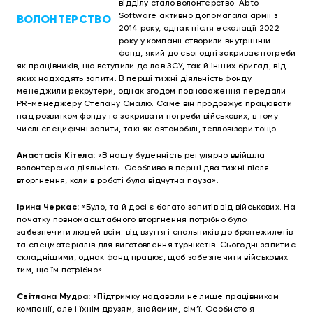
відділу стало волонтерство. Abto
Software активно допомагала армії з
ВОЛОНТЕРСТВО
2014 року, однак після ескалації 2022
року у компанії створили внутрішній
фонд, який до сьогодні закриває потреби
як працівників, що вступили до лав ЗСУ, так й інших бригад, від
яких надходять запити. В перші тижні діяльність фонду
менеджили рекрутери, однак згодом повноваження передали
PR-менеджеру Степану Смалю. Саме він продовжує працювати
над розвитком фонду та закривати потреби військових, в тому
числі специфічні запити, такі як автомобілі, тепловізори тощо.
Анастасія Кітела:
«В нашу буденність регулярно ввійшла
волонтерська діяльність. Особливо в перші два тижні після
вторгнення, коли в роботі була відчутна пауза».
Ірина Черкас:
«Було, та й досі є багато запитів від військових. На
початку повномасштабного вторгнення потрібно було
забезпечити людей всім: від взуття і спальників до бронежилетів
та спецматеріалів для виготовлення турнікетів. Сьогодні запити є
складнішими, однак фонд працює, щоб забезпечити військових
тим, що їм потрібно».
Світлана Мудра:
«Підтримку надавали не лише працівникам
компанії, але і їхнім друзям, знайомим, сім’ї. Особисто я