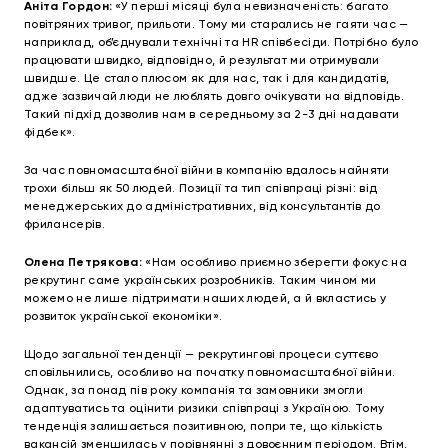
Аніта Гордон:
«У перші місяці була невизначеність: багато
повітряних тривог, прильоти. Тому ми старались не гаяти час —
наприклад, об’єднували технічні та HR співбесіди. Потрібно було
працювати швидко, відповідно, й результат ми отримували
швидше. Це стало плюсом як для нас, так і для кандидатів,
адже зазвичай люди не люблять довго очікувати на відповідь.
Такий підхід дозволив нам в середньому за 2-3 дні надавати
фідбек».
За час повномасштабної війни в компанію вдалось найняти
трохи більш як 50 людей. Позиції та тип співпраці різні: від
менеджерських до адміністративних, від консультантів до
фрилансерів.
Олена Петрякова:
«Нам особливо приємно зберегти фокус на
рекрутинг саме українських розробників. Таким чином ми
можемо не лише підтримати наших людей, а й вкластись у
розвиток української економіки».
Щодо загальної тенденції — рекрутингові процеси суттєво
сповільнились, особливо на початку повномасштабної війни.
Однак, за понад пів року компанія та замовники змогли
адаптуватись та оцінити ризики співпраці з Україною. Тому
тенденція залишається позитивною, попри те, що кількість
вакансій зменшилась у порівнянні з довоєнним періодом. Втім,