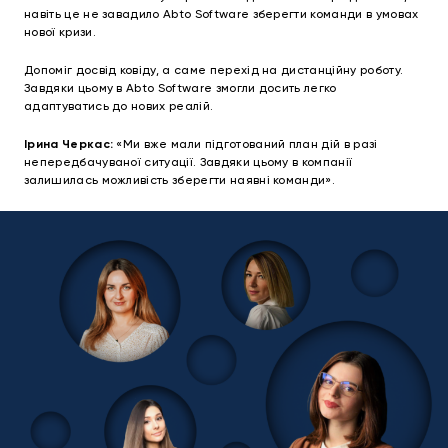
навіть це не завадило Abto Software зберегти команди в умовах
нової кризи.
Допоміг досвід ковіду, а саме перехід на дистанційну роботу.
Завдяки цьому в Abto Software змогли досить легко
адаптуватись до нових реалій.
Ірина Черкас:
«Ми вже мали підготований план дій в разі
непередбачуваної ситуації. Завдяки цьому в компанії
залишилась можливість зберегти наявні команди».