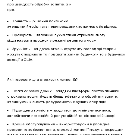
про швидкість обробки запитів, а й
про:
Точність – рішення покликане
зменшити ймовірність невиправданих затримок або відмов.
Прозорість – власники пухнастиків отримали змогу
відстежувати процеси у режимі реального часу.
Зручність – за допомогою інструменту господарі тварин
можуть створювати та подавати запити будь-коли та з будь-якої
локації в США.
Які переваги для страхових компаній?
Легка обробка даних – завдяки платформі постачальники
страхових послуг будуть більш ефективно обробляти запити,
зменшуючи кількість ресурсомістких ручних операцій.
Підвищена точність – зводяться до мінімуму помилки,
запобігаючи потенційній репутаційній та фінансовій шкоді.
Краще обслуговування – використовуючи відповідне
програмне забезпечення, страхові компанії можуть покращити