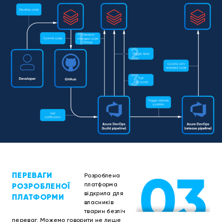
ПЕРЕВАГИ
Розроблена
РОЗРОБЛЕНОЇ
платформа
відкрила для
ПЛАТФОРМИ
власників
тварин безліч
переваг. Можемо говорити не лише