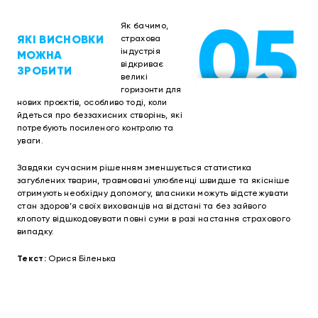
Як бачимо,
ЯКІ ВИСНОВКИ
страхова
індустрія
МОЖНА
відкриває
ЗРОБИТИ
великі
горизонти для
нових проєктів, особливо тоді, коли
йдеться про беззахисних створінь, які
потребують посиленого контролю та
уваги.
Завдяки сучасним рішенням зменшується статистика
загублених тварин, травмовані улюбленці швидше та якісніше
отримують необхідну допомогу, власники можуть відстежувати
стан здоров’я своїх вихованців на відстані та без зайвого
клопоту відшкодовувати повні суми в разі настання страхового
випадку.
Текст:
Орися Біленька