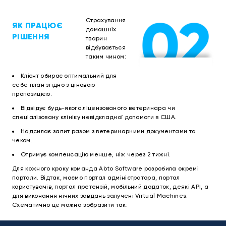
Страхування
ЯК ПРАЦЮЄ
домашніх
РІШЕННЯ
тварин
відбувається
таким чином:
Клієнт обирає оптимальний для
себе план згідно з ціновою
пропозицією.
Відвідує будь-якого ліцензованого ветеринара чи
спеціалізовану клініку невідкладної допомоги в США.
Надсилає запит разом з ветеринарними документами та
чеком.
Отримує компенсацію менше, ніж через 2 тижні.
Для кожного кроку команда Abto Software розробила окремі
портали. Відтак, маємо портал адміністратора, портал
користувачів, портал претензій, мобільний додаток, деякі API, а
для виконання нічних завдань залучені Virtual Machines.
Схематично це можна зобразити так: