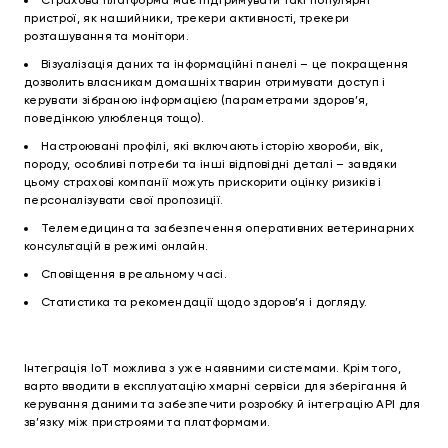
Страхова платформа має підтримувати такі популярні
пристрої, як нашийники, трекери активності, трекери
розташування та монітори.
Візуалізація даних та інформаційні панелі – це покращення
дозволить власникам домашніх тварин отримувати доступ і
керувати зібраною інформацією (параметрами здоров’я,
поведінкою улюбленця тощо).
Настроювані профілі, які включають історію хвороби, вік,
породу, особливі потреби та інші відповідні деталі – завдяки
цьому страхові компанії можуть прискорити оцінку ризиків і
персоналізувати свої пропозиції.
Телемедицина та забезпечення оперативних ветеринарних
консультацій в режимі онлайн.
Сповіщення в реальному часі.
Статистика та рекомендації щодо здоров’я і догляду.
Інтеграція IoT можлива з уже наявними системами. Крім того,
варто вводити в експлуатацію хмарні сервіси для зберігання й
керування даними та забезпечити розробку й інтеграцію API для
зв’язку між пристроями та платформами.