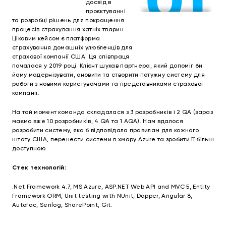
досвід в
проєктуванні
та розробці рішень для покращення
процесів страхування хатніх тварин.
Цікавим кейсом є платформа
страхування домашніх улюбленців для
страхової компанії США. Ця співпраця
почалася у 2019 році. Клієнт шукав партнера, який допоміг би
йому модернізувати, оновити та створити потужну систему для
роботи з новими користувачами та представниками страхової
компанії.
На той момент команда складалася з 3 розробників і 2 QA (зараз
маємо вже 10 розробників, 4 QA та 1 AQA). Нам вдалося
розробити систему, яка б відповідала правилам для кожного
штату США, перенести системи в хмару Azure та зробити її більш
доступною.
Стек технологій:
.Net Framework 4.7, MS Azure, ASP.NET Web API and MVC 5, Entity
Framework ORM, Unit testing with NUnit, Dapper, Angular 8,
Autofac, Serilog, SharePoint, Git.