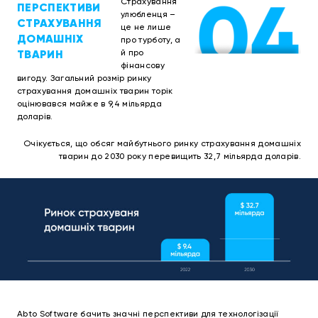
Страхування
ПЕРСПЕКТИВИ
улюбленця –
СТРАХУВАННЯ
це не лише
ДОМАШНІХ
про турботу, а
ТВАРИН
й про
фінансову
вигоду. Загальний розмір ринку
страхування домашніх тварин торік
оцінювався майже в 9,4 мільярда
доларів.
Очікується, що обсяг майбутнього ринку страхування домашніх
тварин до 2030 року перевищить 32,7 мільярда доларів.
Abto Software бачить значні перспективи для технологізації