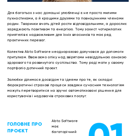
Для багатьох з нас домашні улюбленці є не просто милими
пухнастиками, а й кращими друзями та повноцінними членами
родин. Тваринки вчать дітей рости відповідальними, а дорослих
заряджають позитивом та енергією. Тому захист чотирилапих
приятелів є надважливим для їхніх власників та має ряд
практичних переваг.
Колектив Abto Software неодноразово долучався до допомоги
притулкам. Вважаємо опіку над звірятами невіддільною ознакою
здорового та розвинутого суспільства. Тому раді мати у своєму
портфоліо дотичний проєкт.
Залюбки ділимося досвідом та ідеями про те, як складні
бюрократичні страхові процеси завдяки сучасним технологіям
можуть перетворитися на зручні автоматизовані рішення для
користувачів і надавачів страхових послуг.
Abto Software
ГОЛОВНЕ ПРО
має
ПРОЄКТ
багаторічний