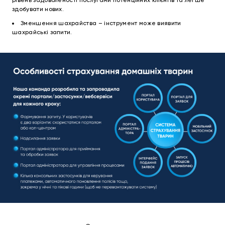
рівень задоволеності послугами потенційних клієнтів та легше
здобувати нових.
Зменшення шахрайства – інструмент може виявити
шахрайські запити.